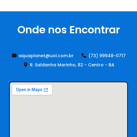
Onde nos Encontrar
aquaplanet@uol.com.br
(73) 99948-0717
R. Saldanha Marinho, 82 - Centro - BA